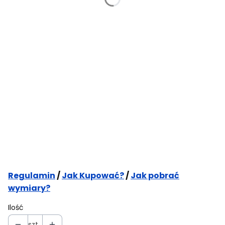
Obwód w biodrach (CM)
Opcjonalne
Wybierz
*
Wybierz rozmiar (Rozmiary 3XL+ oraz 4XL+ są szyciem na
wymiar)
S
M
L
XL
XXL
3XL
3XL+
(+15%)
4XL+
(+25%)
Szycie na mairę
Opcjonalne
*
Potwierdzam przeczytanie regulaminu sklepu
Regulamin
/
Jak Kupować?
/
Jak pobrać
wymiary?
Ilość
szt.