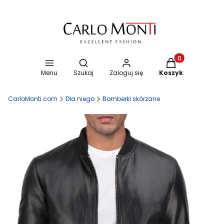
Otwórz wyszukiwarkę
Produkty w koszy
Menu
Szukaj
Zaloguj się
Koszyk
CarloMonti.com
Dla niego
Bomberki skórzane