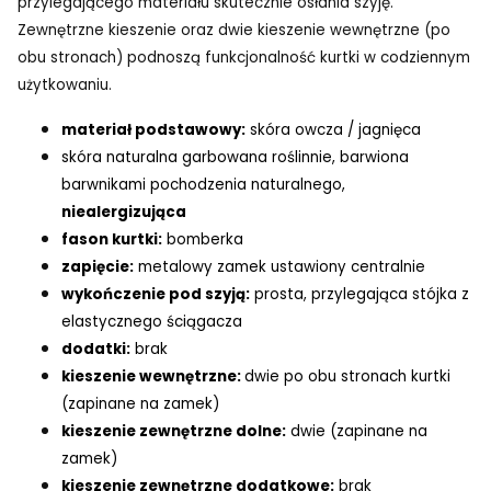
przylegającego materiału skutecznie osłania szyję.
Zewnętrzne kieszenie oraz dwie kieszenie wewnętrzne (po
obu stronach) podnoszą funkcjonalność kurtki w codziennym
użytkowaniu.
materiał podstawowy:
skóra owcza / jagnięca
skóra naturalna garbowana roślinnie, barwiona
barwnikami pochodzenia naturalnego,
niealergizująca
fason kurtki:
bomberka
zapięcie:
metalowy zamek ustawiony centralnie
wykończenie pod szyją:
prosta, przylegająca stójka z
elastycznego ściągacza
dodatki:
brak
kieszenie wewnętrzne:
dwie po obu stronach kurtki
(zapinane na zamek)
kieszenie zewnętrzne dolne:
dwie (zapinane na
zamek)
kieszenie zewnętrzne dodatkowe:
brak