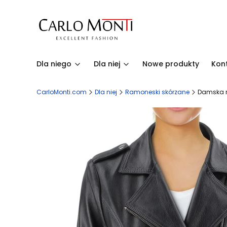
Dla niego
Dla niej
Nowe produkty
Kon
CarloMonti.com
Dla niej
Ramoneski skórzane
Damska r