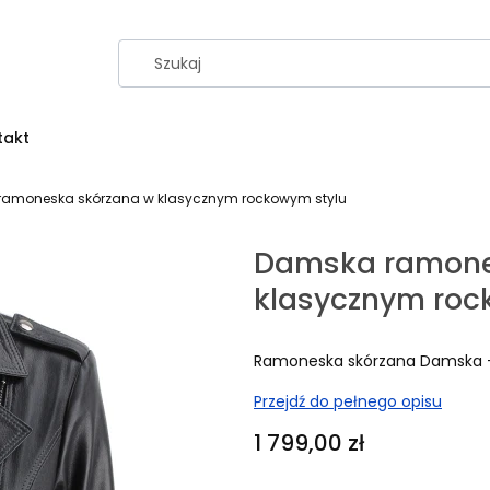
takt
amoneska skórzana w klasycznym rockowym stylu
Damska ramone
klasycznym roc
Ramoneska skórzana Damska 
Przejdź do pełnego opisu
Cena
1 799,00 zł