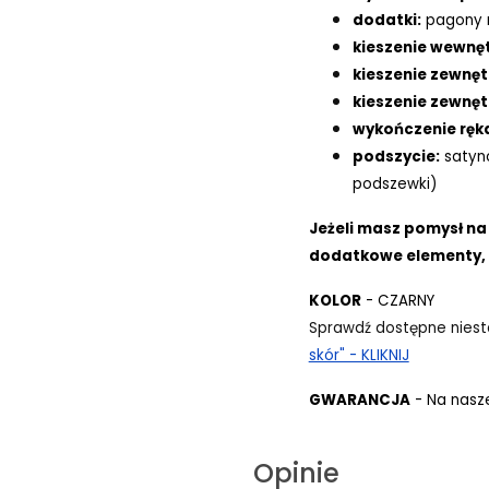
dodatki:
pagony n
kieszenie wewnę
kieszenie zewnęt
kieszenie zewnę
wykończenie rę
podszycie:
satyn
podszewki)
Jeżeli masz pomysł na
dodatkowe elementy, 
KOLOR
- CZARNY
Sprawdź dostępne niest
skór" - KLIKNIJ
GWARANCJA
- Na nasze
Opinie