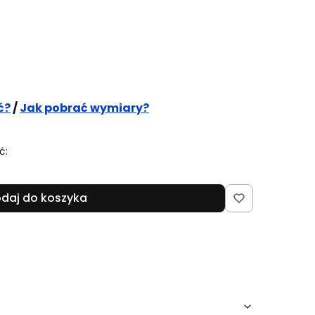
XXL
3XL
3XL+
(+15%)
4XL+
(+25%)
 regulaminu sklepu
ć?
/
Jak pobrać wymiary?
ć:
daj do koszyka