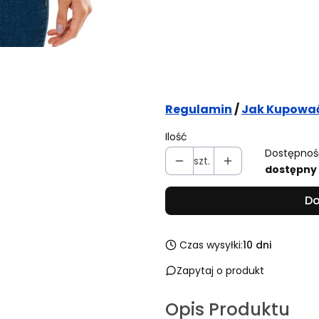
XS
S
M
L
XL
Szycie na miarę
Opcjonalne
*
Potwierdzam przeczytanie
Regulamin
/
Jak Kupowa
Ilość
Dostępnoś
szt.
dostępny
Do
Czas wysyłki:
10 dni
Zapytaj o produkt
Opis Produktu