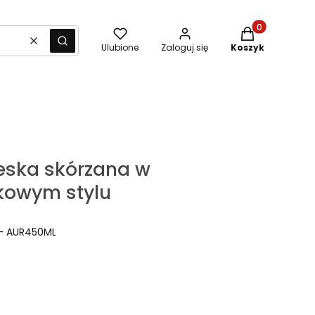
Produkty w kos
Wyczyść
Szukaj
Ulubione
Zaloguj się
Koszyk
ska skórzana w
kowym stylu
- AUR450ML