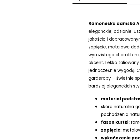
Ramoneska damska A
eleganckiej odsłonie. Us
jakością i dopracowany
zapięcie, metalowe doda
wyrazistego charakteru
akcent. Lekko taliowany
jednocześnie wygodę. C
garderoby – świetnie sp
bardziej eleganckich sty
materiał podst
skóra naturalna g
pochodzenia natu
fason kurtki:
ram
zapięcie:
metalow
wykończenie pod 