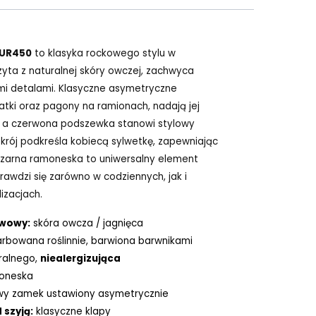
UR450
to klasyka rockowego stylu w
zyta z naturalnej skóry owczej, zachwyca
mi detalami. Klasyczne asymetryczne
tki oraz pagony na ramionach, nadają jej
, a czerwona podszewka stanowi stylowy
 krój podkreśla kobiecą sylwetkę, zapewniając
zarna ramoneska to uniwersalny element
rawdzi się zarówno w codziennych, jak i
lizacjach.
awowy:
skóra owcza / jagnięca
arbowana roślinnie, barwiona barwnikami
ralnego,
niealergizująca
oneska
y zamek ustawiony asymetrycznie
szyją:
klasyczne klapy