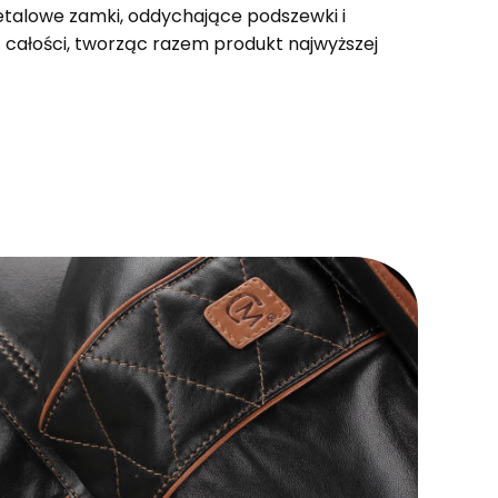
Metalowe zamki, oddychające podszewki i
ą całości, tworząc razem produkt najwyższej