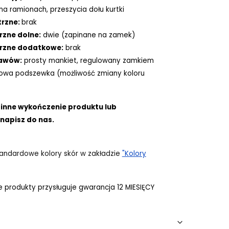
a ramionach, przeszycia dołu kurtki
trzne:
brak
rzne dolne:
dwie (zapinane na zamek)
trzne dodatkowe:
brak
kawów:
prosty mankiet, regulowany zamkiem
owa podszewka (możliwość zmiany koloru
 inne wykończenie produktu lub
napisz do nas.
andardowe kolory skór w zakładzie
"Kolory
 produkty przysługuje gwarancja 12 MIESIĘCY