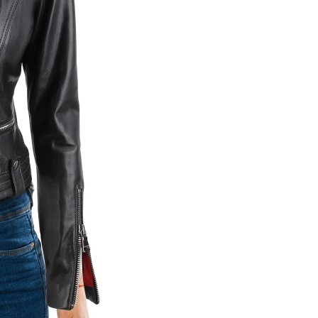
Wybierz wariant produktu:
Poszczególne warianty mogą r
Wzrost (cm)
Opcjonalne
Wybierz
Obwód w biuście (cm)
Opcjona
Wybierz
Obwód w pasie (cm)
Opcjonaln
Wybierz
Obwód w biodrach (cm)
Opcjo
Wybierz
*
Wybierz rozmiar (Rozmiary 3X